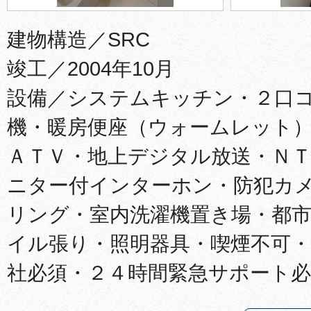
建物構造／SRC
竣工／2004年10月
設備／システムキッチン・２口
機・暖房便座（ウォームレット
ＡＴＶ・地上デジタル放送・Ｎ
ニター付インターホン・防犯カ
リング・室内洗濯機置き場・都
イル張り・照明器具・喫煙不可・
社必須・２４時間緊急サポート必須（