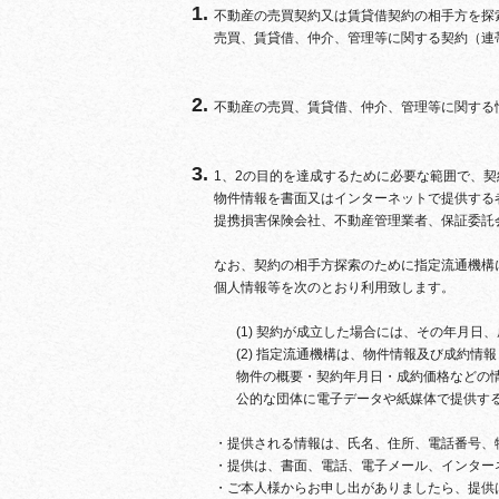
不動産の売買契約又は賃貸借契約の相手方を探
売買、賃貸借、仲介、管理等に関する契約（連
不動産の売買、賃貸借、仲介、管理等に関する
1、2の目的を達成するために必要な範囲で、
物件情報を書面又はインターネットで提供する
提携損害保険会社、不動産管理業者、保証委託
なお、契約の相手方探索のために指定流通機構
個人情報等を次のとおり利用致します。
(1) 契約が成立した場合には、その年月
(2) 指定流通機構は、物件情報及び成約
物件の概要・契約年月日・成約価格などの
公的な団体に電子データや紙媒体で提供す
・提供される情報は、氏名、住所、電話番号、
・提供は、書面、電話、電子メール、インター
・ご本人様からお申し出がありましたら、提供