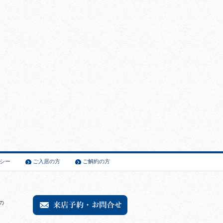
シー
ご入居の方
ご解約の方
の