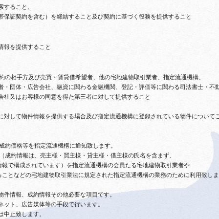
索すること、
帯保証契約を含む）を締結すること及び契約に基づく役務を提供すること
情報を提供すること
契約の相手方及び売買・賃貸借希望者、他の宅地建物取引業者、指定流通機構、
者・団体・広告会社、融資に関わる金融機関、登記・評価等に関わる司法書士・不
会社又はお客様の同意を得た第三者に対して提供すること
に対して物件情報を提供する場合及び指定流通機構に登録されている物件について
日、成約価格等を指定流通機構に通知致します。
情報（成約情報は、売主様・買主様・貸主様・借主様の氏名を含まず、
情報で構成されています）を指定流通機構の会員たる宅地建物取引業者や
ることなどの宅地建物取引業法に規定された指定流通機構の業務のために利用致しま
物件情報、成約情報その他必要な項目です。
ネット、広告媒体等の手段で行います。
は中止致します。