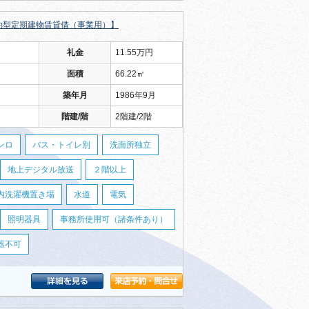
約型定期建物賃貸借（事業用）】
礼金
11.55万円
面積
66.22㎡
築年月
1986年9月
階建/階
2階建/2階
ンロ
バス・トイレ別
洗面所独立
地上デジタル放送
２階以上
内洗濯機置き場
水道
電気
照明器具
事務所使用可（諸条件あり）
器不可