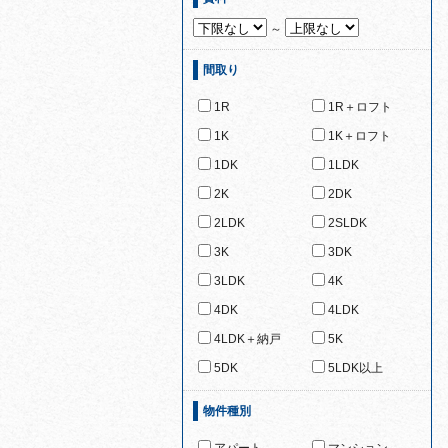
～
間取り
1R
1R＋ロフト
1K
1K＋ロフト
1DK
1LDK
2K
2DK
2LDK
2SLDK
3K
3DK
3LDK
4K
4DK
4LDK
4LDK＋納戸
5K
5DK
5LDK以上
物件種別