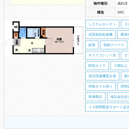
物件種別
成約済
構造
SRC
システムキッチン
２
浴室換気乾燥機
暖房
給湯
収納スペース
ＮＴＴフレッツ光
ダ
防犯カメラ
２階以上
室内洗濯機置き場
都
外観タイル張り
照明
単身限定
保証会社必
２４時間緊急サポート必須（