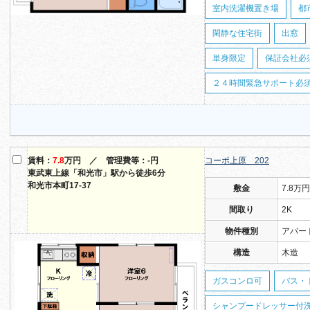
室内洗濯機置き場
都
閑静な住宅街
出窓
単身限定
保証会社必
２４時間緊急サポート必須（
賃料：
7.8
万円 ／ 管理費等：-円
コーポ上原 202
東武東上線「和光市」駅から徒歩6分
和光市本町17-37
敷金
7.8万円
間取り
2K
物件種別
アパー
構造
木造
ガスコンロ可
バス・
シャンプードレッサー付