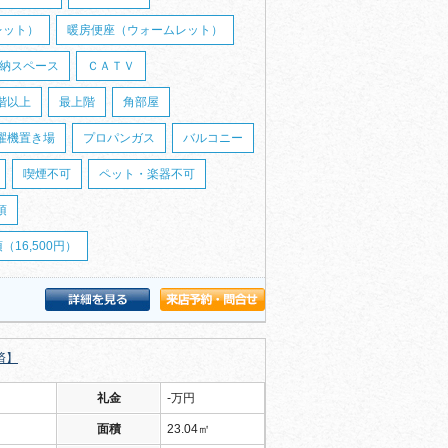
レット）
暖房便座（ウォームレット）
納スペース
ＣＡＴＶ
階以上
最上階
角部屋
濯機置き場
プロパンガス
バルコニー
喫煙不可
ペット・楽器不可
須
16,500円）
済】
礼金
-万円
面積
23.04㎡