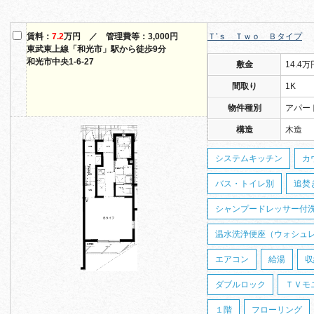
賃料：
7.2
万円 ／ 管理費等：3,000円
Ｔ’ｓ Ｔｗｏ Ｂタイプ
東武東上線「和光市」駅から徒歩9分
和光市中央1-6-27
敷金
14.4万
間取り
1K
物件種別
アパー
構造
木造
システムキッチン
カ
バス・トイレ別
追焚
シャンプードレッサー付
温水洗浄便座（ウォシュ
エアコン
給湯
収
ダブルロック
ＴＶモ
１階
フローリング