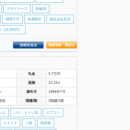
デザイナーズ
駐輪場
喫煙不可
単身限定
保証会社必須
16,500円）
礼金
5.7万円
面積
23.19㎡
ト
築年月
1996年7月
骨造
階建/階
2階建/1階
ンロ
バス・トイレ別
エアコン
ＣＡＴＶ
１階
角部屋