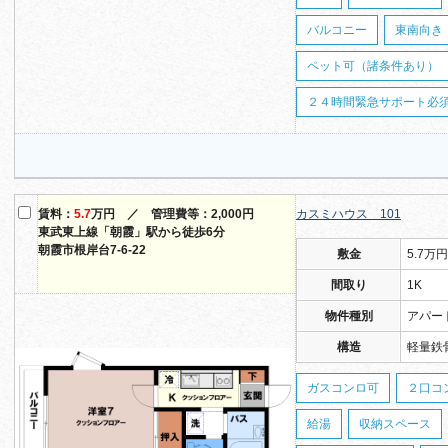
バルコニー
東南向き
ペット可（諸条件あり）
２４時間緊急サポート必須（
賃料：
5.7
万円 ／ 管理費等：2,000円
カスミハウス 101
東武東上線「朝霞」駅から徒歩6分
朝霞市根岸台7-6-22
敷金
5.7万円
間取り
1K
物件種別
アパー
構造
軽量鉄
ガスコンロ可
２口コ
給湯
収納スペース