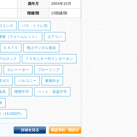
築年月
2004年10月
階建/階
10階建/階
口コンロ
バス・トイレ別
便座（ウォームレット）
エアコン
ＣＡＴＶ
地上デジタル放送
ブルロック
ＴＶモニター付インターホン
エレベーター
フローリング
市ガス
バルコニー
東南向き
器具
喫煙不可
ペット・楽器不可
須
16,500円）