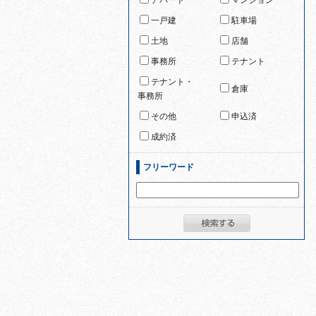
アパート
マンション
一戸建
駐車場
土地
店舗
事務所
テナント
テナント・
倉庫
事務所
その他
申込済
成約済
フリーワード