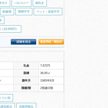
市ガス
バルコニー
南向き
駐輪場
喫煙不可
ペット・楽器不可
須
16,500円）
礼金
7.8万円
面積
36.85㎡
ト
築年月
1985年8月
階建/階
2階建/2階
トイレ別
洗面化粧台
洗面所独立