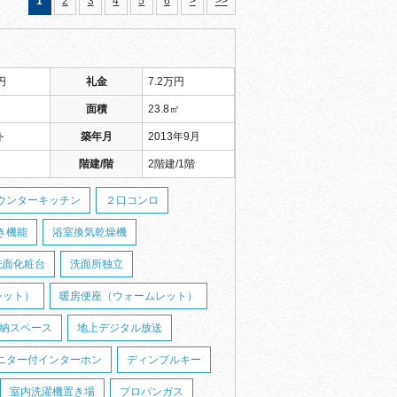
1
2
3
4
5
6
>
>>
円
礼金
7.2万円
面積
23.8㎡
ト
築年月
2013年9月
階建/階
2階建/1階
ウンターキッチン
２口コンロ
き機能
浴室換気乾燥機
洗面化粧台
洗面所独立
レット）
暖房便座（ウォームレット）
納スペース
地上デジタル放送
ニター付インターホン
ディンプルキー
室内洗濯機置き場
プロパンガス