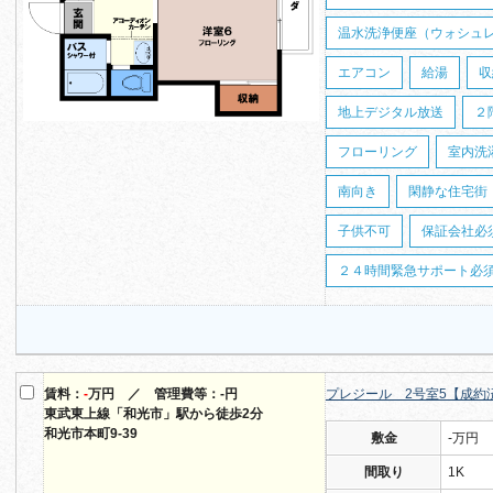
温水洗浄便座（ウォシュ
エアコン
給湯
収
地上デジタル放送
２
フローリング
室内洗
南向き
閑静な住宅街
子供不可
保証会社必
２４時間緊急サポート必須（
賃料：
-
万円 ／ 管理費等：-円
プレジール 2号室5【成約
東武東上線「和光市」駅から徒歩2分
和光市本町9-39
敷金
-万円
間取り
1K