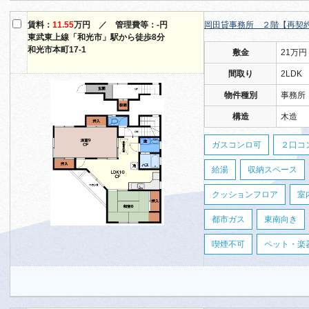
賃料：
11.55
万円 ／ 管理費等：-円
岡田貸事務所 ２階【再契
東武東上線「和光市」駅から徒歩8分
和光市本町17-1
敷金
21万円
間取り
2LDK
物件種別
事務所
構造
木造
ガスコンロ可
２口コ
給湯
収納スペース
クッションフロア
室
都市ガス
東南向き
喫煙不可
ペット・楽