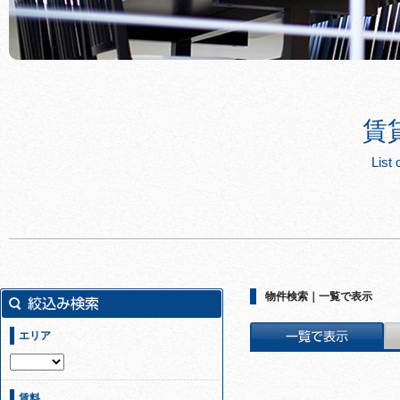
賃
List 
物件検索｜一覧で表示
エリア
賃料