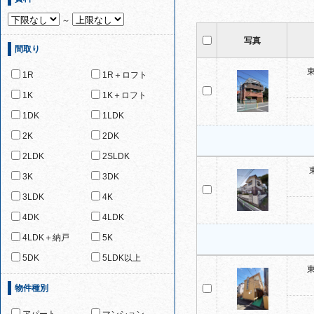
～
写真
間取り
1R
1R＋ロフト
1K
1K＋ロフト
1DK
1LDK
2K
2DK
2LDK
2SLDK
3K
3DK
3LDK
4K
4DK
4LDK
4LDK＋納戸
5K
5DK
5LDK以上
物件種別