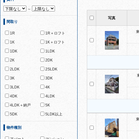
～
写真
間取り
1R
1R＋ロフト
1K
1K＋ロフト
1DK
1LDK
2K
2DK
2LDK
2SLDK
3K
3DK
3LDK
4K
4DK
4LDK
4LDK＋納戸
5K
5DK
5LDK以上
物件種別