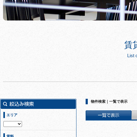
賃
List 
物件検索｜一覧で表示
エリア
賃料