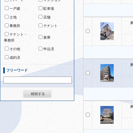
アパート
マンション
一戸建
駐車場
土地
店舗
事務所
テナント
テナント・
倉庫
事務所
その他
申込済
成約済
フリーワード