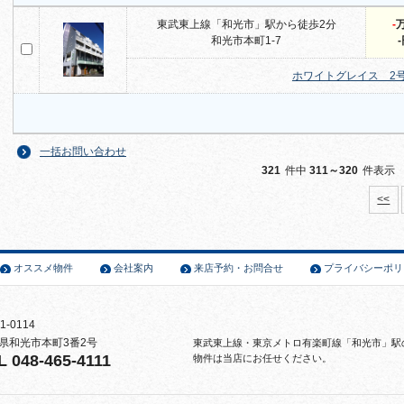
東武東上線「和光市」駅から徒歩2分
-
和光市本町1-7
ホワイトグレイス 2
一括お問い合わせ
321
件中
311～320
件表示
<<
オススメ物件
会社案内
来店予約・お問合せ
プライバシーポリ
1-0114
県和光市本町3番2号
東武東上線・東京メトロ有楽町線「和光市」駅
L 048-465-4111
物件は当店にお任せください。