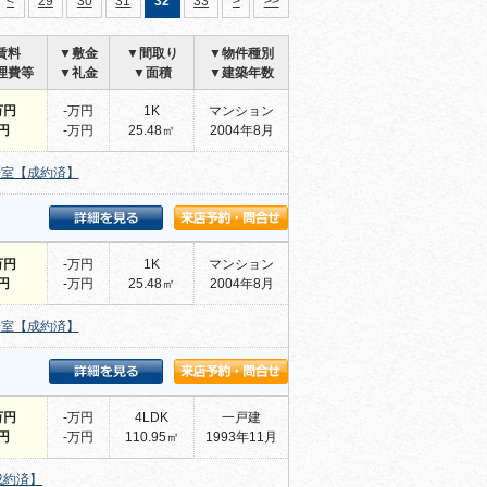
<
29
30
31
32
33
>
>>
賃料
▼敷金
▼間取り
▼物件種別
理費等
▼礼金
▼面積
▼建築年数
万円
-万円
1K
マンション
-円
-万円
25.48㎡
2004年8月
号室【成約済】
万円
-万円
1K
マンション
-円
-万円
25.48㎡
2004年8月
号室【成約済】
万円
-万円
4LDK
一戸建
-円
-万円
110.95㎡
1993年11月
成約済】