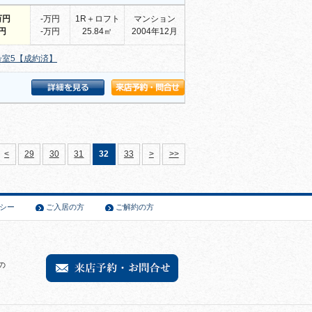
万円
-万円
1R＋ロフト
マンション
-円
-万円
25.84㎡
2004年12月
号室5【成約済】
<
29
30
31
32
33
>
>>
シー
ご入居の方
ご解約の方
の