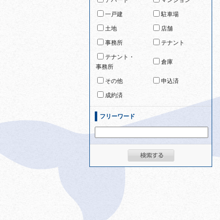
アパート
マンション
一戸建
駐車場
土地
店舗
事務所
テナント
テナント・
倉庫
事務所
その他
申込済
成約済
フリーワード