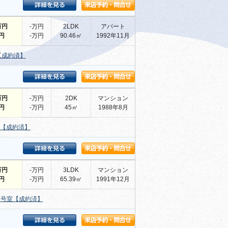
万円
-万円
2LDK
アパート
-円
-万円
90.46㎡
1992年11月
【成約済】
万円
-万円
2DK
マンション
-円
-万円
45㎡
1988年8月
3【成約済】
万円
-万円
3LDK
マンション
-円
-万円
65.39㎡
1991年12月
3号室【成約済】