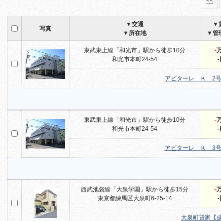
<<
▼交通
▼
写真
▼所在地
▼管
東武東上線「和光市」駅から徒歩10分
-
和光市本町24-54
アビターレ Ｋ 2
東武東上線「和光市」駅から徒歩10分
-
和光市本町24-54
アビターレ Ｋ 3
西武池袋線「大泉学園」駅から徒歩15分
-
東京都練馬区大泉町6-25-14
大泉町貸家【