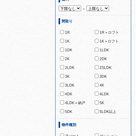
～
間取り
1R
1R＋ロフト
1K
1K＋ロフト
1DK
1LDK
2K
2DK
2LDK
2SLDK
3K
3DK
3LDK
4K
4DK
4LDK
4LDK＋納戸
5K
5DK
5LDK以上
物件種別