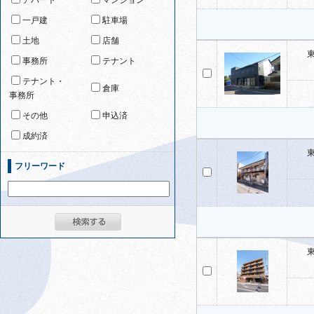
アパート
マンション
一戸建
駐車場
土地
店舗
事務所
テナント
テナント・
倉庫
事務所
その他
申込済
成約済
フリーワード