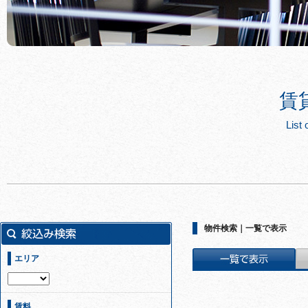
賃
List 
物件検索｜一覧で表示
エリア
賃料