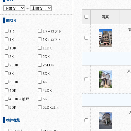
～
写真
間取り
1R
1R＋ロフト
1K
1K＋ロフト
1DK
1LDK
2K
2DK
2LDK
2SLDK
東
3K
3DK
3LDK
4K
4DK
4LDK
4LDK＋納戸
5K
5DK
5LDK以上
物件種別