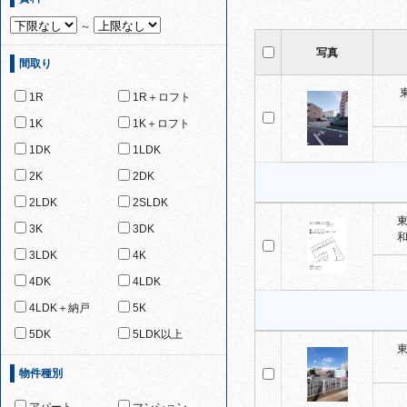
～
写真
間取り
1R
1R＋ロフト
1K
1K＋ロフト
1DK
1LDK
2K
2DK
2LDK
2SLDK
東
3K
3DK
和
3LDK
4K
4DK
4LDK
4LDK＋納戸
5K
5DK
5LDK以上
東
物件種別