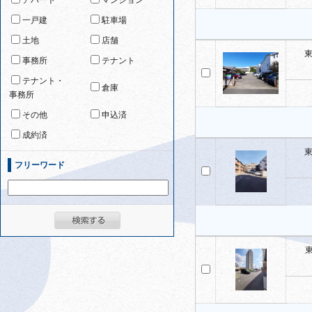
アパート
マンション
一戸建
駐車場
土地
店舗
東
事務所
テナント
テナント・
倉庫
事務所
その他
申込済
成約済
東
フリーワード