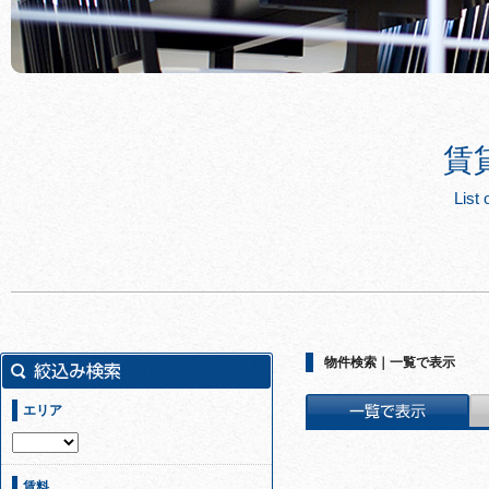
賃
List 
物件検索｜一覧で表示
エリア
賃料