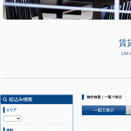
賃
List 
物件検索｜一覧で表示
エリア
賃料