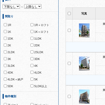
～
写真
間取り
1R
1R＋ロフト
1K
1K＋ロフト
1DK
1LDK
2K
2DK
2LDK
2SLDK
3K
3DK
3LDK
4K
4DK
4LDK
4LDK＋納戸
5K
5DK
5LDK以上
物件種別