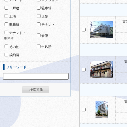
アパート
マンション
一戸建
駐車場
土地
店舗
東
事務所
テナント
テナント・
倉庫
事務所
その他
申込済
成約済
フリーワード