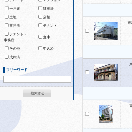
アパート
マンション
一戸建
駐車場
土地
店舗
東
事務所
テナント
テナント・
倉庫
事務所
その他
申込済
成約済
フリーワード