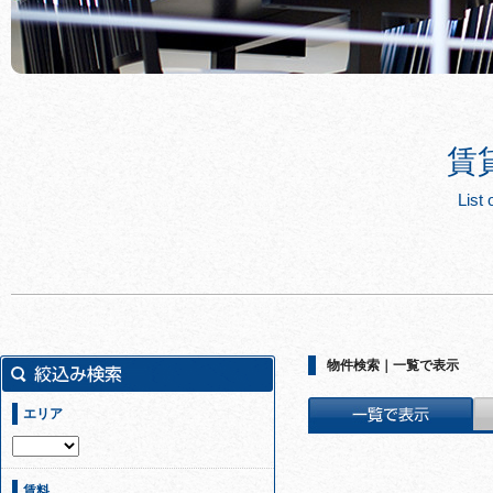
賃
List 
物件検索｜一覧で表示
エリア
賃料