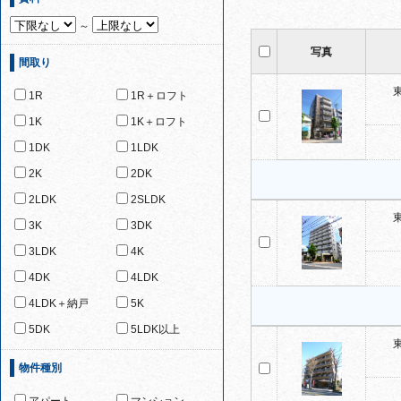
～
写真
間取り
1R
1R＋ロフト
1K
1K＋ロフト
1DK
1LDK
2K
2DK
2LDK
2SLDK
3K
3DK
3LDK
4K
4DK
4LDK
4LDK＋納戸
5K
5DK
5LDK以上
物件種別