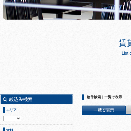
賃
List 
物件検索｜一覧で表示
エリア
賃料