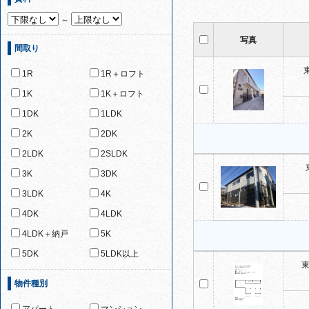
～
写真
間取り
1R
1R＋ロフト
1K
1K＋ロフト
1DK
1LDK
2K
2DK
2LDK
2SLDK
3K
3DK
3LDK
4K
4DK
4LDK
4LDK＋納戸
5K
5DK
5LDK以上
東
物件種別