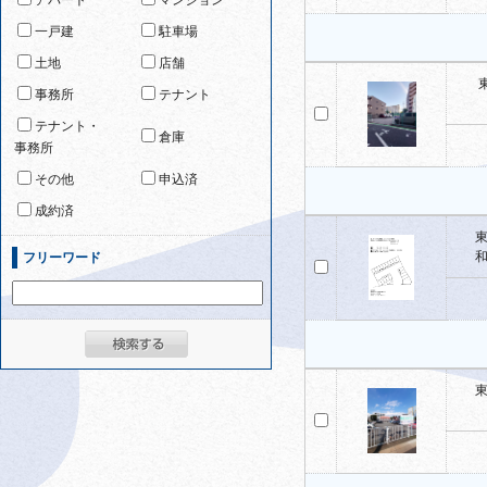
アパート
マンション
一戸建
駐車場
土地
店舗
事務所
テナント
テナント・
倉庫
事務所
その他
申込済
成約済
東
和
フリーワード
東