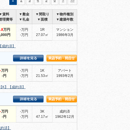
1
2
3
4
5
6
>
>>
▼賃料
▼敷金
▼間取り
▼物件種別
管理費等
▼礼金
▼面積
▼建築年数
.8
万円
-万円
1R
マンション
,000円
-万円
27.07㎡
1986年3月
【成約済】
-
万円
-万円
1K
アパート
-円
-万円
21.53㎡
1993年2月
【K】【成約済】
-
万円
-万円
3K
成約済
-円
-万円
47.17㎡
1962年12月
成約済】