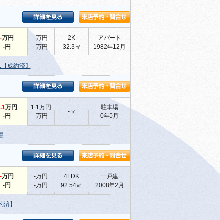
-
万円
-万円
2K
アパート
-円
-万円
32.3㎡
1982年12月
1【成約済】
.1
万円
1.1万円
駐車場
-㎡
-円
-万円
0年0月
場
-
万円
-万円
4LDK
一戸建
-円
-万円
92.54㎡
2008年2月
約済】