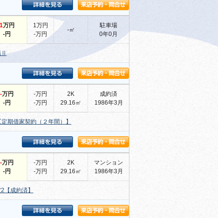
1
万円
1万円
駐車場
-㎡
-円
-万円
0年0月
場Ⅱ
-
万円
-万円
2K
成約済
-円
-万円
29.16㎡
1986年3月
【定期借家契約（２年間）】
-
万円
-万円
2K
マンション
-円
-万円
29.16㎡
1986年3月
室2【成約済】