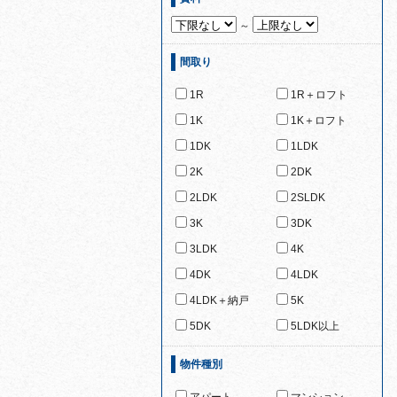
～
間取り
1R
1R＋ロフト
1K
1K＋ロフト
1DK
1LDK
2K
2DK
2LDK
2SLDK
3K
3DK
3LDK
4K
4DK
4LDK
4LDK＋納戸
5K
5DK
5LDK以上
物件種別