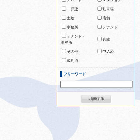
アパート
マンション
一戸建
駐車場
土地
店舗
事務所
テナント
テナント・
倉庫
事務所
その他
申込済
成約済
フリーワード