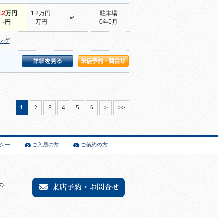
.2
万円
1.2万円
駐車場
-㎡
-円
-万円
0年0月
ング
1
2
3
4
5
6
>
>>
シー
ご入居の方
ご解約の方
の