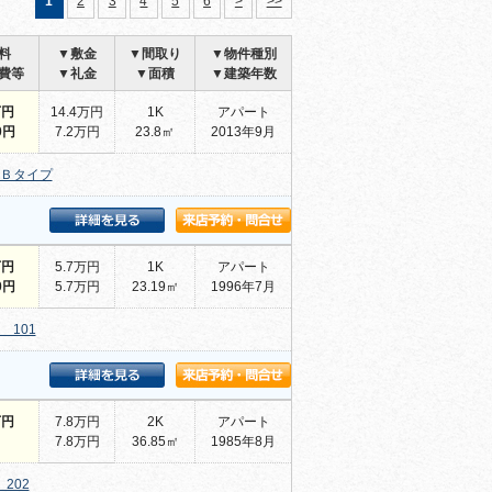
1
2
3
4
5
6
>
>>
料
▼敷金
▼間取り
▼物件種別
費等
▼礼金
▼面積
▼建築年数
万円
14.4万円
1K
アパート
0円
7.2万円
23.8㎡
2013年9月
 Ｂタイプ
万円
5.7万円
1K
アパート
0円
5.7万円
23.19㎡
1996年7月
 101
万円
7.8万円
2K
アパート
7.8万円
36.85㎡
1985年8月
202