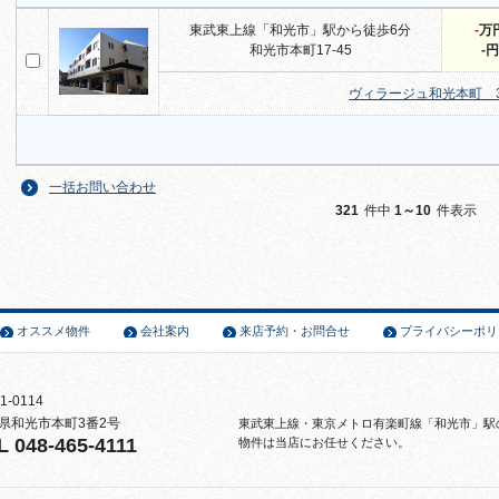
東武東上線「和光市」駅から徒歩6分
-
万
和光市本町17-45
-円
ヴィラージュ和光本町 
一括お問い合わせ
321
件中
1～10
件表示
オススメ物件
会社案内
来店予約・お問合せ
プライバシーポリ
1-0114
県和光市本町3番2号
東武東上線・東京メトロ有楽町線「和光市」駅
L 048-465-4111
物件は当店にお任せください。