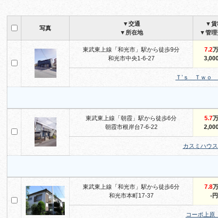
▼交通
▼賃
写真
▼所在地
▼管理
東武東上線「和光市」駅から徒歩9分
7.2
和光市中央1-6-27
3,00
Ｔ’ｓ Ｔｗｏ
東武東上線「朝霞」駅から徒歩6分
5.7
朝霞市根岸台7-6-22
2,00
カスミハウス
東武東上線「和光市」駅から徒歩6分
7.8
和光市本町17-37
-円
コーポ上原 