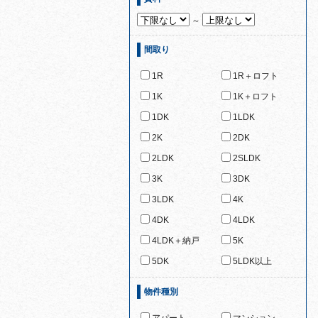
～
間取り
1R
1R＋ロフト
1K
1K＋ロフト
1DK
1LDK
2K
2DK
2LDK
2SLDK
3K
3DK
3LDK
4K
4DK
4LDK
4LDK＋納戸
5K
5DK
5LDK以上
物件種別