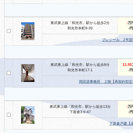
東武東上線「和光市」駅から徒歩2分
-
万
和光市本町9-39
-円
プレジール 2号室
東武東上線「和光市」駅から徒歩8分
11.55
和光市本町17-1
-円
岡田貸事務所 ２階【再契約型定
東武東上線「和光市」駅から徒歩13分
-
万
下新倉3-6-47
-円
下新倉戸建【