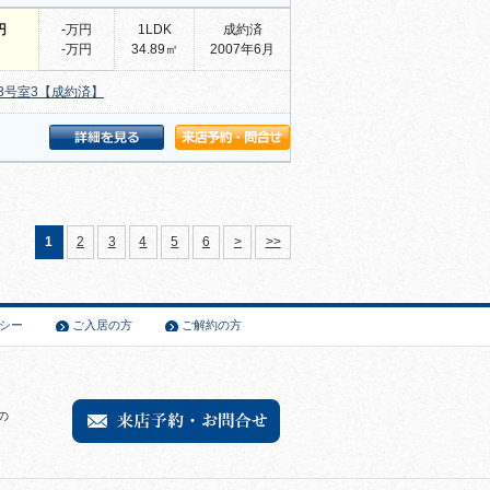
円
-万円
1LDK
成約済
-万円
34.89㎡
2007年6月
3号室3【成約済】
1
2
3
4
5
6
>
>>
シー
ご入居の方
ご解約の方
の