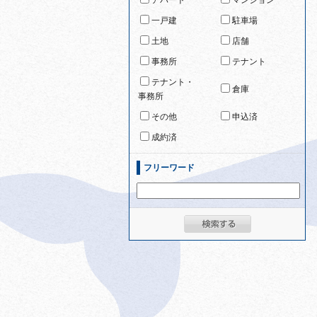
アパート
マンション
一戸建
駐車場
土地
店舗
事務所
テナント
テナント・
倉庫
事務所
その他
申込済
成約済
フリーワード