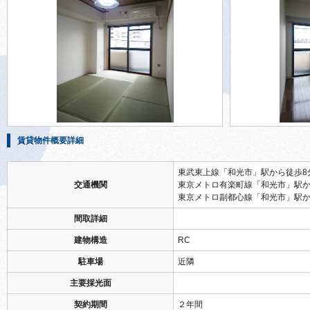
賃貸物件概要詳細
東武東上線「和光市」駅から徒歩8
交通機関
東京メトロ有楽町線「和光市」駅か
東京メトロ副都心線「和光市」駅か
間取詳細
建物構造
RC
駐車場
近隣
主要採光面
契約期間
２年間