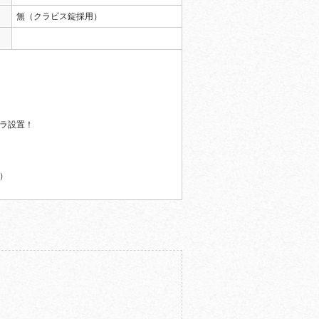
無（クラビス錠採用）
ラ設置！
）