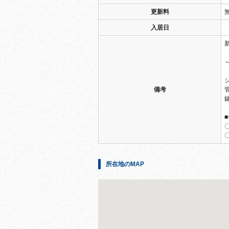
更新料
入居日
備考
所在地のMAP