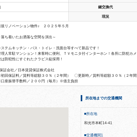
無
鍵交換代
現況
新規リノベーション物件♪ ２０２５年５月
～落ち着いたお洒落な空間を演出～
システムキッチン・バス・トイレ・洗面台等すべて新品です！
管理人常駐マンション！来客時に便利、ＴＶモニタ付インターホン！各所に防犯カメ
鍵は防犯性にすぐれたクラビス錠採用！
■保証会社／日本賃貸保証株式会社
〇初回保証料／賃料等総額３０％（２年間） 〇更新時／賃料等総額３０％（２年間
〇口座振替手数料／２００円（毎月）※借主負担
所在地までの交通機関
■所在地
和光市本町14-41
■交通機関1