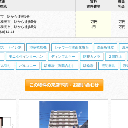
交通
賃料
敷金
在地
管理費等
礼金
市」駅から徒歩5分
和光市」駅から徒歩5分
-
万円
-万円
和光市」駅から徒歩5分
-円
-万円
町14-41
バス・トイレ別
浴室乾燥機
シャワー付洗面化粧台
洗面所独立
温
ク
モニタ付インターホン
ディンプルキー
防犯カメラ
２階以上
イル張り
バルコニー
駐車場（近隣含む）
駐輪場
照明器具
喫