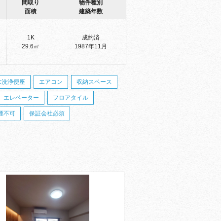
間取り
物件種別
面積
建築年数
1K
成約済
29.6㎡
1987年11月
水洗浄便座
エアコン
収納スペース
エレベーター
フロアタイル
煙不可
保証会社必須