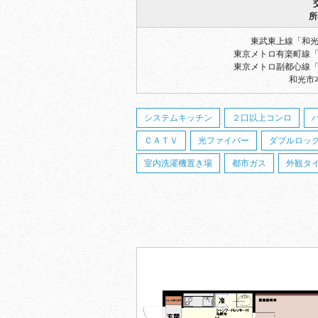
所
東武東上線「和光
東京メトロ有楽町線「
東京メトロ副都心線「
和光市本
システムキッチン
２口以上コンロ
ＣＡＴＶ
光ファイバー
ダブルロッ
室内洗濯機置き場
都市ガス
外観タ