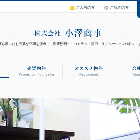
ご入居の方
ご解約の方
～～落ち着いたお洒落な空間を演出～ 間接照明・エコカラット採用 リノベーション物件♪