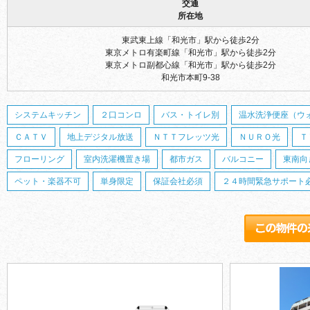
交通
所在地
東武東上線「和光市」駅から徒歩2分
東京メトロ有楽町線「和光市」駅から徒歩2分
東京メトロ副都心線「和光市」駅から徒歩2分
和光市本町9-38
システムキッチン
２口コンロ
バス・トイレ別
温水洗浄便座（ウ
ＣＡＴＶ
地上デジタル放送
ＮＴＴフレッツ光
ＮＵＲＯ光
Ｔ
フローリング
室内洗濯機置き場
都市ガス
バルコニー
東南向
ペット・楽器不可
単身限定
保証会社必須
２４時間緊急サポート必須