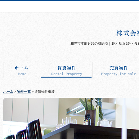
和光市本町9-38の成約済｜1K～駅近2分
ホーム
>
物件一覧
> 賃貸物件概要