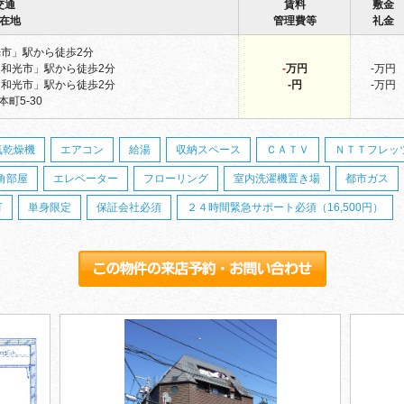
交通
賃料
敷金
在地
管理費等
礼金
市」駅から徒歩2分
和光市」駅から徒歩2分
-
万円
-万円
和光市」駅から徒歩2分
-円
-万円
町5-30
気乾燥機
エアコン
給湯
収納スペース
ＣＡＴＶ
ＮＴＴフレッ
角部屋
エレベーター
フローリング
室内洗濯機置き場
都市ガス
可
単身限定
保証会社必須
２４時間緊急サポート必須（16,500円）