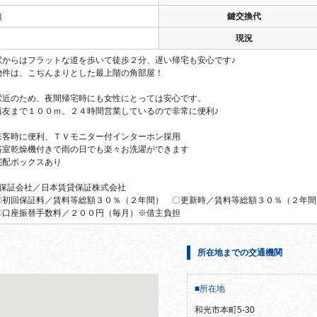
無
鍵交換代
現況
駅からはフラットな道を歩いて徒歩２分、遅い帰宅も安心です♪
物件は、こぢんまりとした最上階の角部屋！
駅近のため、夜間帰宅時にも女性にとっては安心です。
西友まで１００ｍ。２４時間営業しているので非常に便利♪
来客時に便利、ＴＶモニター付インターホン採用
浴室乾燥機付きで雨の日でも楽々お洗濯ができます
宅配ボックスあり
■保証会社／日本賃貸保証株式会社
〇初回保証料／賃料等総額３０％（２年間） 〇更新時／賃料等総額３０％（２年間
〇口座振替手数料／２００円（毎月）※借主負担
所在地までの交通機関
■所在地
和光市本町5-30