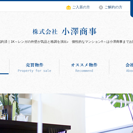
ご入居の方
ご解約の方
の成約済｜1K～レンガの外壁が気品と格調を演出♪ 個性的なマンション‼～は小澤商事まで