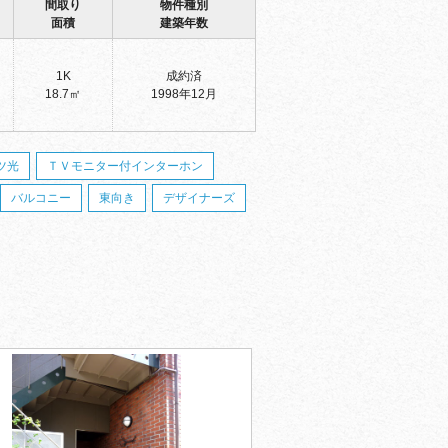
間取り
物件種別
面積
建築年数
1K
成約済
18.7㎡
1998年12月
ツ光
ＴＶモニター付インターホン
バルコニー
東向き
デザイナーズ