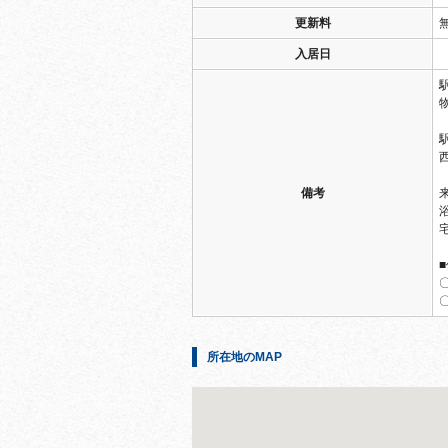
更新料
入居日
備考
所在地のMAP