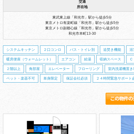
交通
所在地
東武東上線「和光市」駅から徒歩5分
東京メトロ有楽町線「和光市」駅から徒歩5分
東京メトロ副都心線「和光市」駅から徒歩5分
和光市本町13-30
システムキッチン
２口コンロ
バス・トイレ別
追焚き機能
浴
暖房便座（ウォームレット）
エアコン
給湯
収納スペース
Ｃ
２階以上
角部屋
エレベーター
フローリング
室内洗濯機置き
ペット・楽器不可
単身限定
保証会社必須
２４時間緊急サポート必須