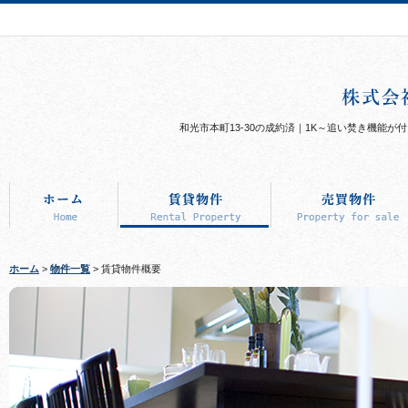
和光市本町13-30の成約済｜1K～追い焚き機能
ホーム
>
物件一覧
> 賃貸物件概要