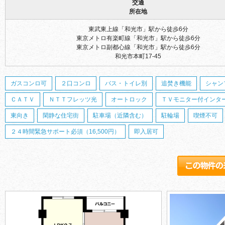
交通
所在地
東武東上線「和光市」駅から徒歩6分
東京メトロ有楽町線「和光市」駅から徒歩6分
東京メトロ副都心線「和光市」駅から徒歩6分
和光市本町17-45
ガスコンロ可
２口コンロ
バス・トイレ別
追焚き機能
シャン
ＣＡＴＶ
ＮＴＴフレッツ光
オートロック
ＴＶモニター付インタ
東向き
閑静な住宅街
駐車場（近隣含む）
駐輪場
喫煙不可
２４時間緊急サポート必須（16,500円）
即入居可