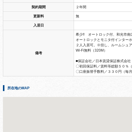
契約期間
２年間
更新料
無
入居日
希少‼ オートロック付、和光市南口
オートロックとモニタ付インターホ
２人入居可。※但し、ルームシュ
Wi-Fi無料（320M）
備考
■保証会社／日本賃貸保証株式会社
〇初回保証料／賃料等総額５０％
〇口座振替手数料／３３０円（毎
所在地のMAP