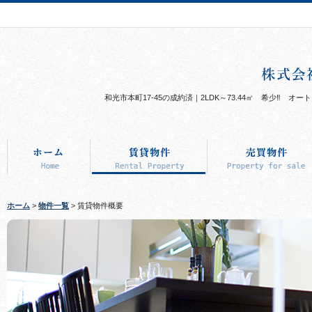
和光市本町17-45の成約済｜2LDK～73.44㎡ 希少‼ 
ホーム
>
物件一覧
> 賃貸物件概要