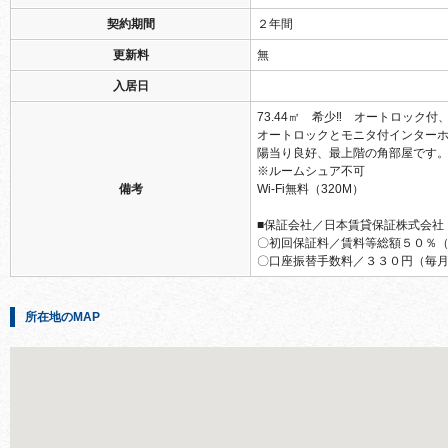
契約期間
２年間
更新料
無
入居日
73.44㎡ 希少‼ オートロック付、
オートロックとモニタ付インターホ
陽当り良好、最上階の角部屋です
※ルームシュア不可
備考
Wi-Fi無料（320M）
■保証会社／日本賃貸保証株式会社
〇初回保証料／賃料等総額５０％
〇口座振替手数料／３３０円（毎
所在地のMAP