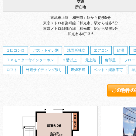
交通
所在地
東武東上線「和光市」駅から徒歩5分
東京メトロ有楽町線「和光市」駅から徒歩5分
東京メトロ副都心線「和光市」駅から徒歩5分
和光市本町13-5
１口コンロ
バス・トイレ別
洗面所独立
エアコン
給湯
ＴＶモニター付インターホン
２階以上
最上階
角部屋
フロー
ロフト
外観サイディング張り
喫煙不可
ペット・楽器不可
単