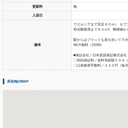
更新料
無
入居日
ウエルシアまで至近８０ｍ♪ セブ
和光郵便局まで８０ｍ‼、郵便物か
駅からはフラットな道を歩いて５分
備考
Wi-Fi無料（320M）
■保証会社／日本賃貸保証株式会社
〇初回保証料／賃料等総額５０％
〇口座振替手数料／３３０円（毎
所在地のMAP