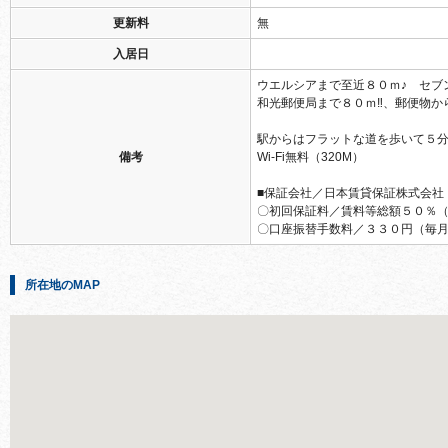
更新料
無
入居日
ウエルシアまで至近８０ｍ♪ セブ
和光郵便局まで８０ｍ‼、郵便物か
駅からはフラットな道を歩いて５分
備考
Wi-Fi無料（320M）
■保証会社／日本賃貸保証株式会社
〇初回保証料／賃料等総額５０％
〇口座振替手数料／３３０円（毎
所在地のMAP