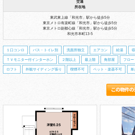
交通
所在地
東武東上線「和光市」駅から徒歩5分
東京メトロ有楽町線「和光市」駅から徒歩5分
東京メトロ副都心線「和光市」駅から徒歩5分
和光市本町13-5
１口コンロ
バス・トイレ別
洗面所独立
エアコン
給湯
ＴＶモニター付インターホン
２階以上
最上階
角部屋
フロー
ロフト
外観サイディング張り
喫煙不可
ペット・楽器不可
単