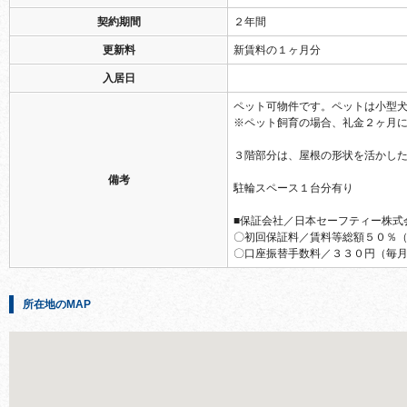
契約期間
２年間
更新料
新賃料の１ヶ月分
入居日
ペット可物件です。ペットは小型
※ペット飼育の場合、礼金２ヶ月
３階部分は、屋根の形状を活かし
備考
駐輪スペース１台分有り
■保証会社／日本セーフティー株式
〇初回保証料／賃料等総額５０％
〇口座振替手数料／３３０円（毎
所在地のMAP