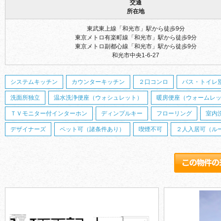
交通
所在地
東武東上線「和光市」駅から徒歩9分
東京メトロ有楽町線「和光市」駅から徒歩9分
東京メトロ副都心線「和光市」駅から徒歩9分
和光市中央1-6-27
システムキッチン
カウンターキッチン
２口コンロ
バス・トイレ
洗面所独立
温水洗浄便座（ウォシュレット）
暖房便座（ウォームレ
ＴＶモニター付インターホン
ディンプルキー
フローリング
室内
デザイナーズ
ペット可（諸条件あり）
喫煙不可
２人入居可（ル